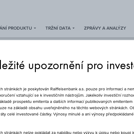
ÁNÍ PRODUKTU
TRŽNÍ DATA
ZPRÁVY A ANALÝZY
ežité upozornění pro inves
FOND
stránkách je poskytován Raiffeisenbank a.s. pouze pro informaci a nem
oručení vztahující se k investičním nástrojům. Jakékoliv investiční rozho
základě prospektu emitenta a dalších informací publikovaných emitentem 
ouze na základě obsahu uveřejněného na těchto webových stránkách. Ob
UND - EQUITIES JA
ztráty celé investované částky. Výnosy minulé a ani výnosy předpokláda
stránkách nelze pokládat za nabídku nebo výzvu k úpisu nebo koupi inv