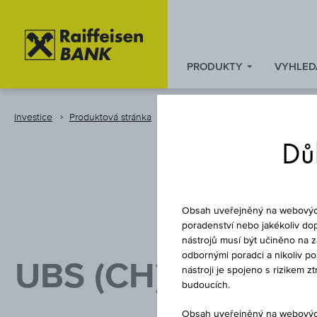
PRODUKTY
VYHLED
Zum
Zu
Zur
Inhalt
den
Fußzeile
springen
Quicklinks
springen
Investice
Produktová stránka
Fond
springen
Důl
Obsah uveřejněný na webových 
poradenství nebo jakékoliv dop
nástrojů musí být učiněno na 
odbornými poradci a nikoliv p
UBS (CH) INDEX F
nástroji je spojeno s rizikem 
budoucích.
Obsah uveřejněný na webových 