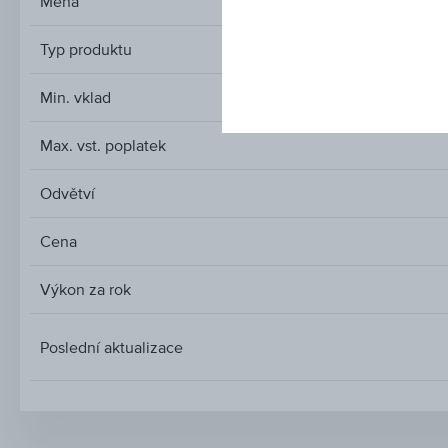
Měna
Typ produktu
Min. vklad
Max. vst. poplatek
Odvětví
Cena
Výkon za rok
Poslední aktualizace