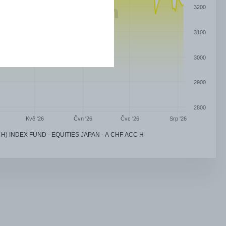
3200
3100
3000
2900
2800
Čvn '26
Čvc '26
Kvě '26
Srp '26
H) INDEX FUND - EQUITIES JAPAN - A CHF ACC H