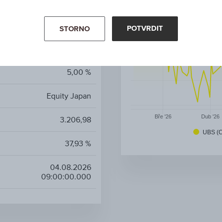
CHF
Akciové fondy
POTVRDIT
STORNO
-
5,00 %
Equity Japan
Bře '26
Dub '26
3.206,98
UBS (C
37,93 %
04.08.2026
09:00:00.000