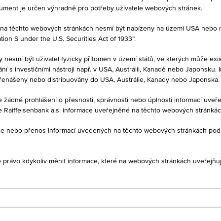
kument je určen výhradně pro potřeby uživatele webových stránek.
né na těchto webových stránkách nesmí být nabízeny na území USA nebo
on S under the U.S. Securities Act of 1933”.
MĚNA
CHF
y nesmí být uživatel fyzicky přítomen v území států, ve kterých může exis
í s investičními nástroji např. v USA, Austrálii, Kanadě nebo Japonsku. 
řenášeny nebo distribuovány do USA, Austrálie, Kanady nebo Japonska.
je žádné prohlášení o přesnosti, správnosti nebo úplnosti informací uv
e Raiffeisenbank a.s. informace uveřejněné na těchto webových stránká
1D
1M
ukce nebo přenos informací uvedených na těchto webových stránkách po
je právo kdykoliv měnit informace, které na webových stránkách uveřejňuj
CH0336202806
- EQUITIES JAPAN - A CHF
ACC H