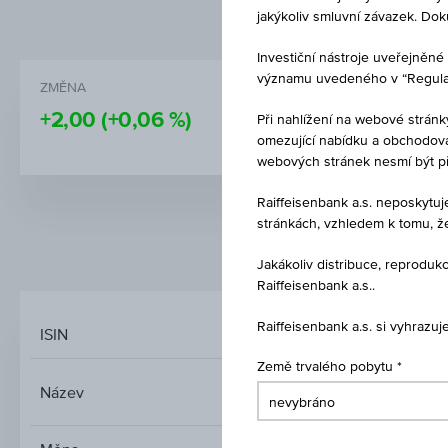
jakýkoliv smluvní závazek. Do
Investiční nástroje uveřejně
významu uvedeného v “Regulati
ZMĚNA
CENA
+2,00
(+0,06 %)
3.206,98
Při nahlížení na webové stránk
omezující nabídku a obchodován
webových stránek nesmí být p
Raiffeisenbank a.s. neposkytu
stránkách, vzhledem k tomu, ž
TRŽNÍ DATA
Jakákoliv distribuce, reprod
Raiffeisenbank a.s..
Raiffeisenbank a.s. si vyhrazu
ISIN
Země trvalého pobytu
UBS (CH) INDEX FUND 
Název