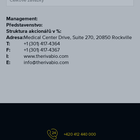
Celkové závazky
Management:
Představenstvo:
Struktura akcionářů v %:
Adresa:
Medical Center Drive, Suite 270, 20850 Rockville
T:
+1 (301) 417-4364
F:
+1 (301) 417-4367
I:
www.therivabio.com
E:
info@therivabio.com
+420 412 440 000