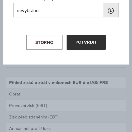
Turnover Label
Akcie denominované v EUR
Počet vydaných akcií (v milionech)
POTVRDIT
STORNO
Dividenda na akcii
Zisk na akcii bez emise nových akcií
Přhled zisků a ztrát v milionech EUR dle IAS/IFRS
Obrat
Provozní zisk (EBIT)
Zisk před zdaněním (EBT)
Annual net profit/ loss