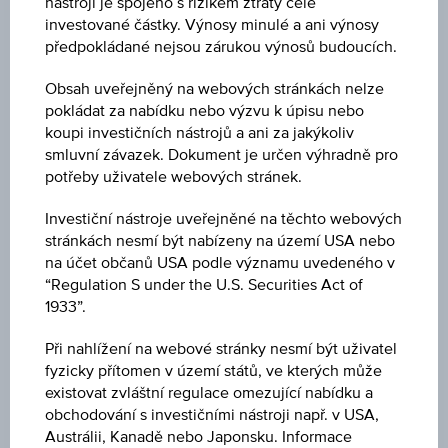
nástroji je spojeno s rizikem ztráty celé
investované částky. Výnosy minulé a ani výnosy
WKN
předpokládané nejsou zárukou výnosů budoucích.
-
Obsah uveřejněný na webových stránkách nelze
pokládat za nabídku nebo výzvu k úpisu nebo
koupi investičních nástrojů a ani za jakýkoliv
Měna
smluvní závazek. Dokument je určen výhradně pro
US Dollar
potřeby uživatele webových stránek.
Investiční nástroje uveřejněné na těchto webových
Odvětví
stránkách nesmí být nabízeny na území USA nebo
Průmysl
na účet občanů USA podle významu uvedeného v
“Regulation S under the U.S. Securities Act of
Pobočka
1933”.
Biotechnologie
Při nahlížení na webové stránky nesmí být uživatel
fyzicky přítomen v území států, ve kterých může
Typ akcie
existovat zvláštní regulace omezující nabídku a
Stock
obchodování s investičními nástroji např. v USA,
Austrálii, Kanadě nebo Japonsku. Informace