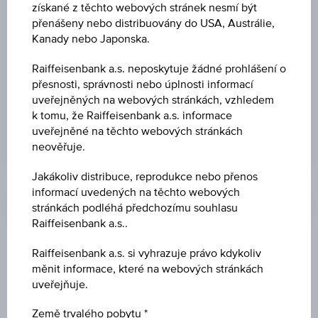
ISIN
získané z těchto webových stránek nesmí být
přenášeny nebo distribuovány do USA, Austrálie,
US87164U5083
Kanady nebo Japonska.
Raiffeisenbank a.s. neposkytuje žádné prohlášení o
přesnosti, správnosti nebo úplnosti informací
uveřejněných na webových stránkách, vzhledem
VÍCE
k tomu, že Raiffeisenbank a.s. informace
uveřejněné na těchto webových stránkách
neověřuje.
Jakákoliv distribuce, reprodukce nebo přenos
Profil
informací uvedených na těchto webových
stránkách podléhá předchozímu souhlasu
Raiffeisenbank a.s..
Personál
Raiffeisenbank a.s. si vyhrazuje právo kdykoliv
měnit informace, které na webových stránkách
Počet zaměstnanců na konci roku
uveřejňuje.
Staff turnover in EUR
Země trvalého pobytu