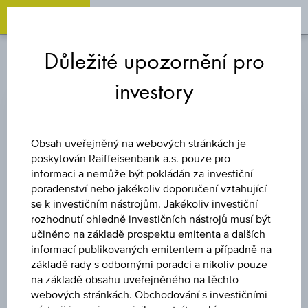
OPEN 
OP
Zum
Zu
Zur
Inhalt
den
Fußzeile
Důležité upozornění pro
springen
Quicklinks
springen
springen
investory
PROFIL AKCIE
Název firmy
Obsah uveřejněný na webových stránkách je
Theriva Biologics Inc.
poskytován Raiffeisenbank a.s. pouze pro
informaci a nemůže být pokládán za investiční
Ticker
poradenství nebo jakékoliv doporučení vztahující
-
se k investičním nástrojům. Jakékoliv investiční
rozhodnutí ohledně investičních nástrojů musí být
Země
učiněno na základě prospektu emitenta a dalších
informací publikovaných emitentem a případně na
Canada
základě rady s odbornými poradci a nikoliv pouze
na základě obsahu uveřejněného na těchto
Burza
webových stránkách. Obchodování s investičními
Nasdaq Basic