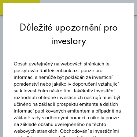
OPEN 
OP
Zum
Zu
Zur
Inhalt
den
Fußzeile
Důležité upozornění pro
springen
Quicklinks
springen
springen
investory
INDEX
MSCI NORTH
Obsah uveřejněný na webových stránkách je
poskytován Raiffeisenbank a.s. pouze pro
AMERICA TOP
informaci a nemůže být pokládán za investiční
poradenství nebo jakékoliv doporučení vztahující
se k investičním nástrojům. Jakékoliv investiční
ESG SELECT 4.5%
rozhodnutí ohledně investičních nástrojů musí být
učiněno na základě prospektu emitenta a dalších
DECREMENT
informací publikovaných emitentem a případně na
základě rady s odbornými poradci a nikoliv pouze
na základě obsahu uveřejněného na těchto
INDEX
webových stránkách. Obchodování s investičními