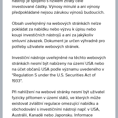
nástroji je spojeno s rizikem ztráty celé
investované částky. Výnosy minulé a ani výnosy
předpokládané nejsou zárukou výnosů budoucích.
Obsah uveřejněný na webových stránkách nelze
pokládat za nabídku nebo výzvu k úpisu nebo
ZMĚNA
koupi investičních nástrojů a ani za jakýkoliv
smluvní závazek. Dokument je určen výhradně pro
-
-
potřeby uživatele webových stránek.
NÁKUP
Investiční nástroje uveřejněné na těchto webových
-
stránkách nesmí být nabízeny na území USA nebo
na účet občanů USA podle významu uvedeného v
PRODEJ
“Regulation S under the U.S. Securities Act of
-
1933”.
POSLEDNÍ AKTUALIZACE
Při nahlížení na webové stránky nesmí být uživatel
fyzicky přítomen v území států, ve kterých může
-
existovat zvláštní regulace omezující nabídku a
obchodování s investičními nástroji např. v USA,
Austrálii, Kanadě nebo Japonsku. Informace