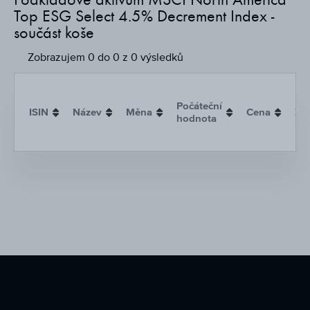
Podkladové aktivum MSCI North America
Top ESG Select 4.5% Decrement Index -
součást koše
Zobrazujem 0 do 0 z 0 výsledků
Počáteční
ISIN
Název
Měna
Cena
Zm
hodnota