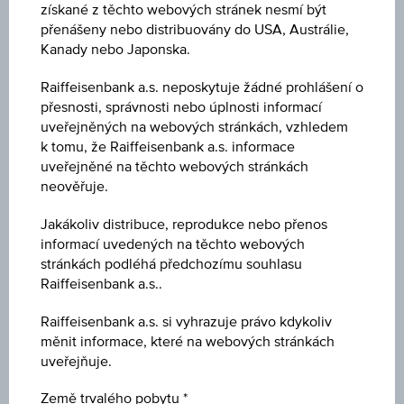
získané z těchto webových stránek nesmí být
Tržní data
přenášeny nebo distribuovány do USA, Austrálie,
Kanady nebo Japonska.
No data found
Raiffeisenbank a.s. neposkytuje žádné prohlášení o
přesnosti, správnosti nebo úplnosti informací
uveřejněných na webových stránkách, vzhledem
Klíčové údaje
k tomu, že Raiffeisenbank a.s. informace
uveřejněné na těchto webových stránkách
neověřuje.
Důležité hodnoty
Jakákoliv distribuce, reprodukce nebo přenos
informací uvedených na těchto webových
stránkách podléhá předchozímu souhlasu
Raiffeisenbank a.s..
1D
Raiffeisenbank a.s. si vyhrazuje právo kdykoliv
měnit informace, které na webových stránkách
uveřejňuje.
1M
Země trvalého pobytu