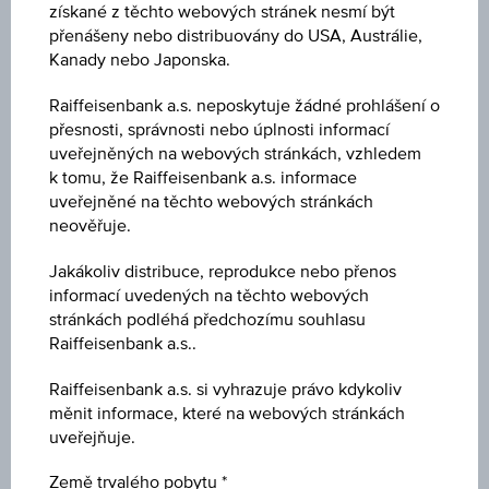
získané z těchto webových stránek nesmí být
přenášeny nebo distribuovány do USA, Austrálie,
Kanady nebo Japonska.
Důležité hodnoty
Raiffeisenbank a.s. neposkytuje žádné prohlášení o
přesnosti, správnosti nebo úplnosti informací
uveřejněných na webových stránkách, vzhledem
k tomu, že Raiffeisenbank a.s. informace
1D
uveřejněné na těchto webových stránkách
neověřuje.
1M
Jakákoliv distribuce, reprodukce nebo přenos
informací uvedených na těchto webových
stránkách podléhá předchozímu souhlasu
Raiffeisenbank a.s..
3M
Raiffeisenbank a.s. si vyhrazuje právo kdykoliv
měnit informace, které na webových stránkách
6M
uveřejňuje.
Země trvalého pobytu