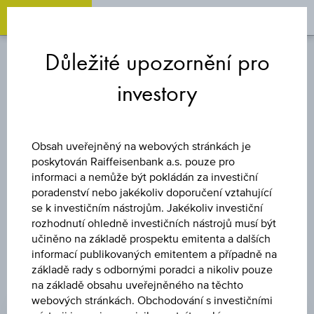
OPEN 
OP
Zum
Zu
Zur
Inhalt
den
Fußzeile
Důležité upozornění pro
springen
Quicklinks
springen
springen
investory
KOŠ
WORST OF
Obsah uveřejněný na webových stránkách je
poskytován Raiffeisenbank a.s. pouze pro
BASKET
informaci a nemůže být pokládán za investiční
poradenství nebo jakékoliv doporučení vztahující
se k investičním nástrojům. Jakékoliv investiční
rozhodnutí ohledně investičních nástrojů musí být
učiněno na základě prospektu emitenta a dalších
informací publikovaných emitentem a případně na
základě rady s odbornými poradci a nikoliv pouze
na základě obsahu uveřejněného na těchto
ZMĚNA
webových stránkách. Obchodování s investičními
-
-