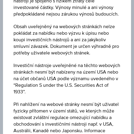
nástroji je spojeno s rizikem ztráty celé
investované částky. Výnosy minulé a ani výnosy
NÁKUP
předpokládané nejsou zárukou výnosů budoucích.
-
Obsah uveřejněný na webových stránkách nelze
PRODEJ
pokládat za nabídku nebo výzvu k úpisu nebo
koupi investičních nástrojů a ani za jakýkoliv
-
smluvní závazek. Dokument je určen výhradně pro
potřeby uživatele webových stránek.
POSLEDNÍ AKTUALIZACE
-
Investiční nástroje uveřejněné na těchto webových
stránkách nesmí být nabízeny na území USA nebo
na účet občanů USA podle významu uvedeného v
“Regulation S under the U.S. Securities Act of
1933”.
Tržní data
Při nahlížení na webové stránky nesmí být uživatel
No data found
fyzicky přítomen v území států, ve kterých může
existovat zvláštní regulace omezující nabídku a
obchodování s investičními nástroji např. v USA,
Klíčové údaje
Austrálii, Kanadě nebo Japonsku. Informace