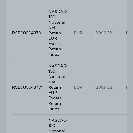
NASDAQ-
100
Notional
Net
RCB000043781
Return
EUR
2099.32
1.2
EUR
Excess
Return
Index
NASDAQ-
100
Notional
Net
RCB000043781
Return
EUR
2099.32
1.2
EUR
Excess
Return
Index
NASDAQ-
100
Notional