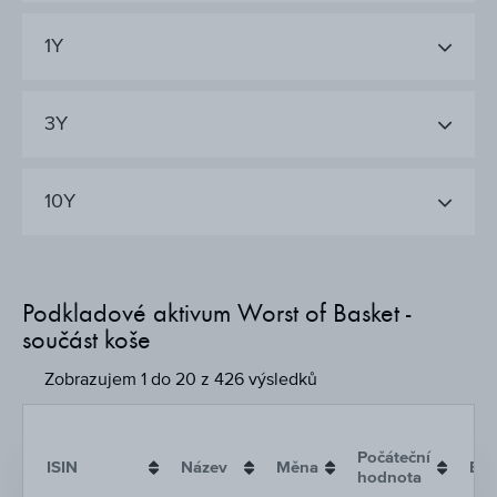
1Y
3Y
10Y
Podkladové aktivum Worst of Basket -
součást koše
Zobrazujem 1 do 20 z 426 výsledků
Počáteční
ISIN
Název
Měna
Bar
hodnota