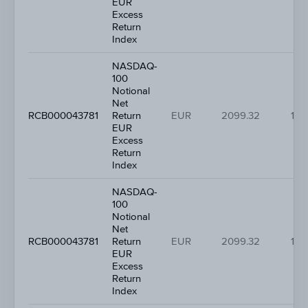
EUR
Excess
Return
Index
NASDAQ-
100
Notional
Net
RCB000043781
Return
EUR
2099.32
1.2
EUR
Excess
Return
Index
NASDAQ-
100
Notional
Net
RCB000043781
Return
EUR
2099.32
1.2
EUR
Excess
Return
Index