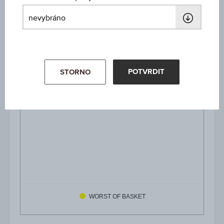
POTVRDIT
STORNO
WORST OF BASKET