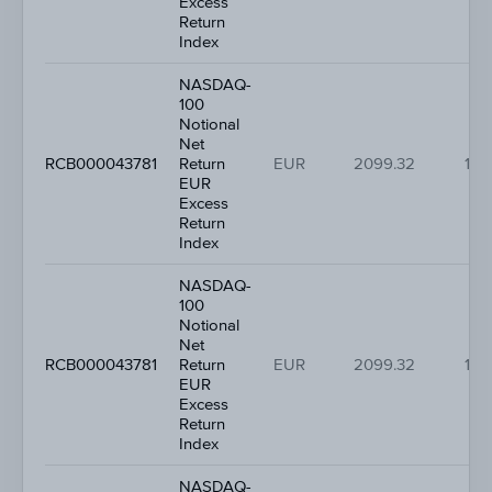
Excess
Return
Index
NASDAQ-
100
Notional
Net
RCB000043781
Return
EUR
2099.32
1.2
EUR
Excess
Return
Index
NASDAQ-
100
Notional
Net
RCB000043781
Return
EUR
2099.32
1.2
EUR
Excess
Return
Index
NASDAQ-