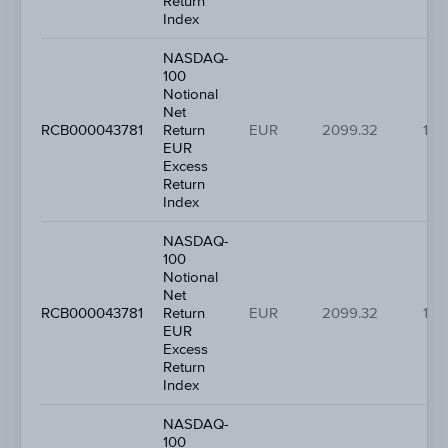
Return
Index
NASDAQ-
100
Notional
Net
RCB000043781
Return
EUR
2099.32
1.2
EUR
Excess
Return
Index
NASDAQ-
100
Notional
Net
RCB000043781
Return
EUR
2099.32
1.2
EUR
Excess
Return
Index
NASDAQ-
100