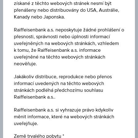
získané z těchto webových stránek nesmí být
Würth Fin
přenášeny nebo distribuovány do USA, Austrálie,
CH1206367604
WUEH FINA2.1BD26
Internation
Kanady nebo Japonska.
Würth Fin
Raiffeisenbank a.s. neposkytuje žádné prohlášení o
XS2176534795
WURH FINA0.7527
Internation
přesnosti, správnosti nebo úplnosti informací
uveřejněných na webových stránkách, vzhledem
Würth Fin
XS2480515662
WURH FINA2.125NT30
k tomu, že Raiffeisenbank a.s. informace
Internation
uveřejněné na těchto webových stránkách
neověřuje.
Wüstenrot
XS3201877886
WUESTENRO4.9BD45
Württembe
AG
Jakákoliv distribuce, reprodukce nebo přenos
informací uvedených na těchto webových
Wüstenrot
stránkách podléhá předchozímu souhlasu
XS2378468420
WUET WUER2.12541
Württembe
Raiffeisenbank a.s..
AG
Raiffeisenbank a.s. si vyhrazuje právo kdykoliv
Wüstenrot
DE000WBP0BB8
WUET BAUS0.12529
měnit informace, které na webových stránkách
Bauspark
uveřejňuje.
Wüstenrot
DE000WBP0BD4
WUESTENR 2.4/JUL37
Bauspark
Země trvalého pobytu