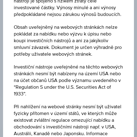
nástroji je spojeno s rizikem ztráty celé
investované částky. Výnosy minulé a ani výnosy
předpokládané nejsou zárukou výnosů budoucích.
Měna
Obsah uveřejněný na webových stránkách nelze
pokládat za nabídku nebo výzvu k úpisu nebo
koupi investičních nástrojů a ani za jakýkoliv
smluvní závazek. Dokument je určen výhradně pro
potřeby uživatele webových stránek.
ZRUŠIT FILTR
Investiční nástroje uveřejněné na těchto webových
stránkách nesmí být nabízeny na území USA nebo
HLEDAT
na účet občanů USA podle významu uvedeného v
“Regulation S under the U.S. Securities Act of
1933”.
Zobrazujem 26 676 do 26 700 z 26 828 výsledků
Při nahlížení na webové stránky nesmí být uživatel
fyzicky přítomen v území států, ve kterých může
existovat zvláštní regulace omezující nabídku a
obchodování s investičními nástroji např. v USA,
ISIN
Instrument
Emitent
Austrálii, Kanadě nebo Japonsku. Informace