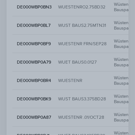
Wüstenrot
DE000WBP0BN3
WUESTENRO2.75BD32
Bauspark
Wüstenrot
DE000WBP0BL7
WUST BAUS2.75MTN31
Bauspark
Wüstenrot
DE000WBP0BF9
WUESTENR FRN/SEP28
Bauspark
Wüstenrot
DE000WBP0A79
WUET BAUS0.0127
Bauspark
Wüstenrot
DE000WBP0BR4
WUESTENR
Bauspark
Wüstenrot
DE000WBP0BK9
WUST BAUS3.375BD28
Bauspark
Wüstenrot
DE000WBP0A87
WUESTENR .01/OCT28
Bauspark
Wüstenrot