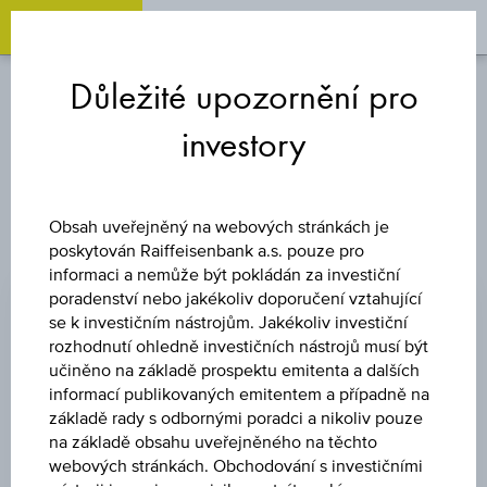
OPEN 
OP
Zum
Zu
Zur
Inhalt
den
Fußzeile
Důležité upozornění pro
springen
Quicklinks
springen
springen
investory
DLUHOPISY - DALŠÍ EMISE
Obsah uveřejněný na webových stránkách je
poskytován Raiffeisenbank a.s. pouze pro
Typ emitenta
informaci a nemůže být pokládán za investiční
poradenství nebo jakékoliv doporučení vztahující
se k investičním nástrojům. Jakékoliv investiční
rozhodnutí ohledně investičních nástrojů musí být
Typ výnosu
učiněno na základě prospektu emitenta a dalších
informací publikovaných emitentem a případně na
základě rady s odbornými poradci a nikoliv pouze
na základě obsahu uveřejněného na těchto
Krajina emitenta
webových stránkách. Obchodování s investičními