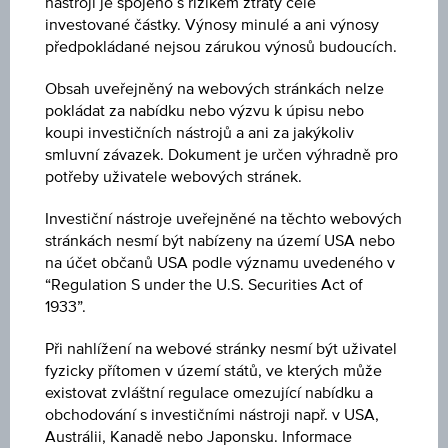
nástroji je spojeno s rizikem ztráty celé
investované částky. Výnosy minulé a ani výnosy
předpokládané nejsou zárukou výnosů budoucích.
Obsah uveřejněný na webových stránkách nelze
pokládat za nabídku nebo výzvu k úpisu nebo
koupi investičních nástrojů a ani za jakýkoliv
smluvní závazek. Dokument je určen výhradně pro
potřeby uživatele webových stránek.
Investiční nástroje uveřejněné na těchto webových
stránkách nesmí být nabízeny na území USA nebo
na účet občanů USA podle významu uvedeného v
“Regulation S under the U.S. Securities Act of
1933”.
EVROPA
07.08.2026
Při nahlížení na webové stránky nesmí být uživatel
fyzicky přítomen v území států, ve kterých může
existovat zvláštní regulace omezující nabídku a
obchodování s investičními nástroji např. v USA,
Austrálii, Kanadě nebo Japonsku. Informace