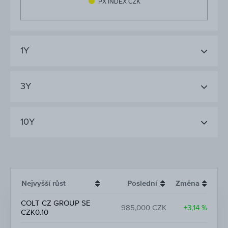
PX INDEX CZK
1Y
3Y
10Y
Nejvyšší růst
Poslední
Změna
COLT CZ GROUP SE
985,000 CZK
+3,14 %
CZK0.10