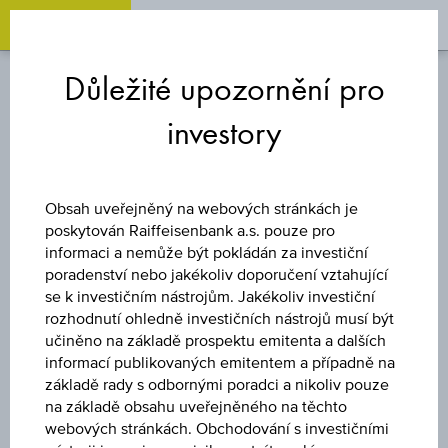
OPEN 
OP
Zum
Zu
Zur
Inhalt
den
Fußzeile
Důležité upozornění pro
springen
Quicklinks
springen
springen
investory
AKCIE & INDEXY
EVROPA
Obsah uveřejněný na webových stránkách je
poskytován Raiffeisenbank a.s. pouze pro
informaci a nemůže být pokládán za investiční
poradenství nebo jakékoliv doporučení vztahující
se k investičním nástrojům. Jakékoliv investiční
rozhodnutí ohledně investičních nástrojů musí být
učiněno na základě prospektu emitenta a dalších
informací publikovaných emitentem a případně na
základě rady s odbornými poradci a nikoliv pouze
na základě obsahu uveřejněného na těchto
webových stránkách. Obchodování s investičními