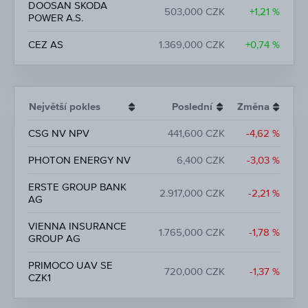
DOOSAN SKODA
503,000 CZK
+1,21 %
POWER A.S.
CEZ AS
1.369,000 CZK
+0,74 %
Největší pokles
Poslední
Změna
CSG NV NPV
441,600 CZK
-4,62 %
PHOTON ENERGY NV
6,400 CZK
-3,03 %
ERSTE GROUP BANK
2.917,000 CZK
-2,21 %
AG
VIENNA INSURANCE
1.765,000 CZK
-1,78 %
GROUP AG
PRIMOCO UAV SE
720,000 CZK
-1,37 %
CZK1