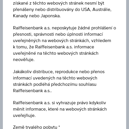
získané z těchto webových stránek nesmí být
přenášeny nebo distribuovány do USA, Austrálie,
Kanady nebo Japonska.
Raiffeisenbank a.s. neposkytuje žádné prohlášení o
přesnosti, správnosti nebo úplnosti informací
uveřejněných na webových stránkách, vzhledem
k tomu, že Raiffeisenbank a.s. informace
uveřejněné na těchto webových stránkách
neověřuje.
Jakákoliv distribuce, reprodukce nebo přenos
informací uvedených na těchto webových
stránkách podléhá předchozímu souhlasu
Raiffeisenbank a.s..
Raiffeisenbank a.s. si vyhrazuje právo kdykoliv
měnit informace, které na webových stránkách
uveřejňuje.
AMERIKA
07.08.2026
Země trvalého pobytu