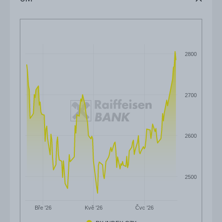
2800
2700
2600
2500
Čvc '26
Bře '26
Kvě '26