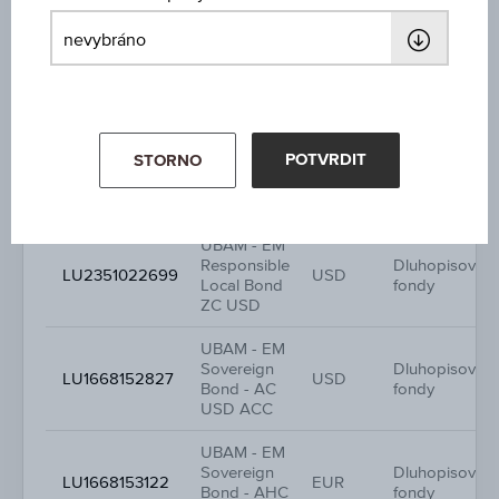
UBAM - EM
Responsible
Dluhopisové
LU2351012468
EUR
Local Bond
fondy
UHD EUR
UBAM - EM
POTVRDIT
STORNO
Responsible
Dluhopisové
LU2351012625
GBP
Local Bond
fondy
UHD GBP
UBAM - EM
Responsible
Dluhopisové
LU2351022699
USD
Local Bond
fondy
ZC USD
UBAM - EM
Sovereign
Dluhopisové
LU1668152827
USD
Bond - AC
fondy
USD ACC
UBAM - EM
Sovereign
Dluhopisové
LU1668153122
EUR
Bond - AHC
fondy