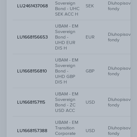
Sovereign
Dluhopisové
LU2461437068
SEK
Bond - UHC
fondy
SEK ACC H
UBAM - EM
Sovereign
Dluhopisové
LU1668156653
Bond -
EUR
fondy
UHD EUR
DIS H
UBAM - EM
Sovereign
Dluhopisové
LU1668156810
Bond -
GBP
fondy
UHD GBP
DIS H
UBAM - EM
Sovereign
Dluhopisové
LU1668157115
USD
Bond - ZC
fondy
USD ACC
UBAM - EM
Transition
Dluhopisové
LU1668157388
USD
Corporate
fondy