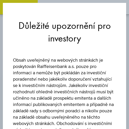
OPEN 
OP
Zum
Zu
Zur
Inhalt
den
Fußzeile
Důležité upozornění pro
springen
Quicklinks
springen
springen
investory
FONDY - DALŠÍ EMISE
Obsah uveřejněný na webových stránkách je
poskytován Raiffeisenbank a.s. pouze pro
Typ fondu
informaci a nemůže být pokládán za investiční
poradenství nebo jakékoliv doporučení vztahující
se k investičním nástrojům. Jakékoliv investiční
rozhodnutí ohledně investičních nástrojů musí být
Emitent fondu
učiněno na základě prospektu emitenta a dalších
informací publikovaných emitentem a případně na
základě rady s odbornými poradci a nikoliv pouze
na základě obsahu uveřejněného na těchto
Sektor
webových stránkách. Obchodování s investičními