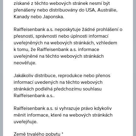
ZRUŠIT FILTR
získané z těchto webových stránek nesmí být
přenášeny nebo distribuovány do USA, Austrálie,
Kanady nebo Japonska.
HLEDAT
Raiffeisenbank a.s. neposkytuje žádné prohlášení o
přesnosti, správnosti nebo úplnosti informací
uveřejněných na webových stránkách, vzhledem
k tomu, že Raiffeisenbank a.s. informace
Zobrazujem 87 751 do 87 775 z 96 364 výsledků
uveřejněné na těchto webových stránkách
neověřuje.
Typ
ISIN
Název
Měna
produktu
Jakákoliv distribuce, reprodukce nebo přenos
informací uvedených na těchto webových
stránkách podléhá předchozímu souhlasu
UBAM - EM
Raiffeisenbank a.s..
Responsible
Dluhopisové
LU2351012542
GBP
Local Bond
fondy
UHC GBP
Raiffeisenbank a.s. si vyhrazuje právo kdykoliv
měnit informace, které na webových stránkách
UBAM - EM
uveřejňuje.
Responsible
Dluhopisové
LU2461436847
SEK
Local Bond
fondy
Země trvalého pobytu
UHC SEK