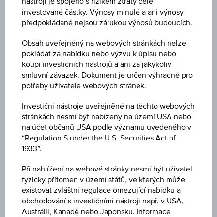
nástroji je spojeno s rizikem ztráty celé
investované částky. Výnosy minulé a ani výnosy
předpokládané nejsou zárukou výnosů budoucích.
Měna
Obsah uveřejněný na webových stránkách nelze
pokládat za nabídku nebo výzvu k úpisu nebo
koupi investičních nástrojů a ani za jakýkoliv
smluvní závazek. Dokument je určen výhradně pro
Výplata
potřeby uživatele webových stránek.
Investiční nástroje uveřejněné na těchto webových
stránkách nesmí být nabízeny na území USA nebo
Země/region
na účet občanů USA podle významu uvedeného v
“Regulation S under the U.S. Securities Act of
1933”.
Výkon za rok
Při nahlížení na webové stránky nesmí být uživatel
fyzicky přítomen v území států, ve kterých může
existovat zvláštní regulace omezující nabídku a
obchodování s investičními nástroji např. v USA,
Austrálii, Kanadě nebo Japonsku. Informace